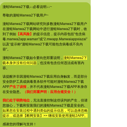
漫蛙Manwa2下载↓↓必看说明↓↓~
尊敬的漫蛙Manwa2下载用户~
漫蛙Manwa2下载网站研究到多数漫蛙Manwa2下载用户
在漫蛙Manwa2下载网站中进行漫蛙Manwa2下载时，收
到了例如
【高风险】
的提示信息，提示内容包括“包含病
毒.manwa2app.waman”或“2.mwapp.Manwaiappxiazai”
以及“提示称“漫蛙Manwa2下载可能包含病毒或不良内
容”。
漫蛙Manwa2下载如今要向您郑重说明，
漫蛙Manwa2下
载本身并没有任何问题
，也没有包含任何违法或有害内
容。
该提醒并非因漫蛙Manwa2下载应用自身触发，而是部分
安全防护工具或病毒查杀软件可能对漫蛙Manwa2下载
APP
产生了误报
，并不代表漫蛙Manwa2下载APP本身存
在安全隐患。
（我们郑重声明：应用合规安全！）
我们处于弱势地位
，无法直接控制这些误判的产生，但请
您放心，下载和安装我们的漫蛙Manwa2下载是安全的。
如果您在安装过程中遇到类似的提示信息，可以选择忽略
提示，或选择【断网安装】>> 继续安装使用漫蛙2APP。
感谢您的理解与支持！