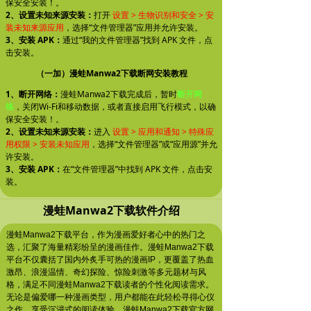
保安全安装！。
2、设置未知来源安装：
打开
设置 > 生物识别和安全 > 安
装未知来源应用
，选择“文件管理器”应用并允许安装。
3、安装 APK：
通过“我的文件管理器”找到 APK 文件，点
击安装。
（一加）漫蛙Manwa2下载断网安装教程
1、断开网络：
漫蛙Manwa2下载完成后，暂时
断开网
络
，关闭Wi-Fi和移动数据，或者直接启用飞行模式，以确
保安全安装！。
2、设置未知来源安装：
进入
设置 > 应用和通知 > 特殊应
用权限 > 安装未知应用
，选择“文件管理器”或“应用源”并允
许安装。
3、安装 APK：
在“文件管理器”中找到 APK 文件，点击安
装。
漫蛙Manwa2下载软件介绍
漫蛙Manwa2下载平台，作为漫画爱好者心中的热门之
选，汇聚了海量精彩纷呈的漫画佳作。漫蛙Manwa2下载
平台不仅囊括了国内外炙手可热的漫画IP，更覆盖了热血
激昂、浪漫温情、奇幻探险、惊险刺激等多元题材与风
格，满足不同漫蛙Manwa2下载读者的个性化阅读需求。
无论是偏爱哪一种漫画类型，用户都能在此轻松寻得心仪
之作，享受沉浸式的阅读体验。漫蛙Manwa2下载官方网