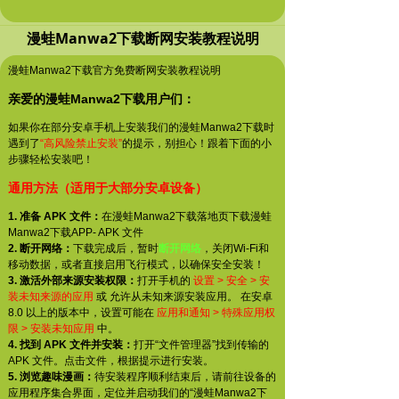
漫蛙Manwa2下载断网安装教程说明
漫蛙Manwa2下载官方免费断网安装教程说明
亲爱的漫蛙Manwa2下载用户们：
如果你在部分安卓手机上安装我们的漫蛙Manwa2下载时
遇到了
“高风险禁止安装”
的提示，别担心！跟着下面的小
步骤轻松安装吧！
通用方法（适用于大部分安卓设备）
1. 准备 APK 文件：
在漫蛙Manwa2下载落地页下载漫蛙
Manwa2下载APP- APK 文件
2. 断开网络：
下载完成后，暂时
断开网络
，关闭Wi-Fi和
移动数据，或者直接启用飞行模式，以确保安全安装！
3. 激活外部来源安装权限：
打开手机的
设置 > 安全 > 安
装未知来源的应用
或 允许从未知来源安装应用。 在安卓
8.0 以上的版本中，设置可能在
应用和通知 > 特殊应用权
限 > 安装未知应用
中。
4. 找到 APK 文件并安装：
打开“文件管理器”找到传输的
APK 文件。点击文件，根据提示进行安装。
5. 浏览趣味漫画：
待安装程序顺利结束后，请前往设备的
应用程序集合界面，定位并启动我们的“漫蛙Manwa2下