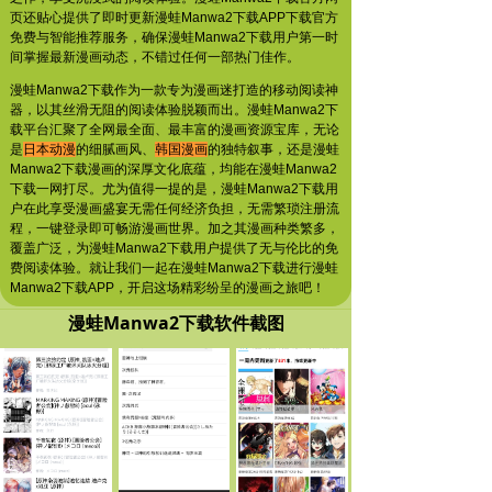
页还贴心提供了即时更新漫蛙Manwa2下载APP下载官方
免费与智能推荐服务，确保漫蛙Manwa2下载用户第一时
间掌握最新漫画动态，不错过任何一部热门佳作。
漫蛙Manwa2下载作为一款专为漫画迷打造的移动阅读神
器，以其丝滑无阻的阅读体验脱颖而出。漫蛙Manwa2下
载平台汇聚了全网最全面、最丰富的漫画资源宝库，无论
是
日本动漫
的细腻画风、
韩国漫画
的独特叙事，还是漫蛙
Manwa2下载漫画的深厚文化底蕴，均能在漫蛙Manwa2
下载一网打尽。尤为值得一提的是，漫蛙Manwa2下载用
户在此享受漫画盛宴无需任何经济负担，无需繁琐注册流
程，一键登录即可畅游漫画世界。加之其漫画种类繁多，
覆盖广泛，为漫蛙Manwa2下载用户提供了无与伦比的免
费阅读体验。就让我们一起在漫蛙Manwa2下载进行漫蛙
Manwa2下载APP，开启这场精彩纷呈的漫画之旅吧！
漫蛙Manwa2下载软件截图