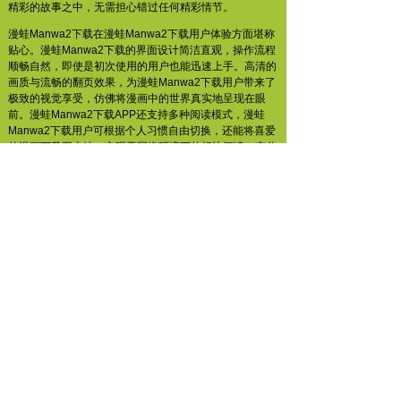
精彩的故事之中，无需担心错过任何精彩情节。
漫蛙Manwa2下载在漫蛙Manwa2下载用户体验方面堪称
贴心。漫蛙Manwa2下载的界面设计简洁直观，操作流程
顺畅自然，即使是初次使用的用户也能迅速上手。高清的
画质与流畅的翻页效果，为漫蛙Manwa2下载用户带来了
极致的视觉享受，仿佛将漫画中的世界真实地呈现在眼
前。漫蛙Manwa2下载APP还支持多种阅读模式，漫蛙
Manwa2下载用户可根据个人习惯自由切换，还能将喜爱
的漫画下载至本地，实现无网络环境下的畅快阅读，充分
满足了漫蛙Manwa2下载用户在不同场景下的阅读需求。
漫蛙Manwa2下载的社区功能也为漫蛙Manwa2下载用户
增添了更多乐趣。漫蛙Manwa2下载用户可以在平台上与
其他漫画爱好者交流心得、分享感受，共同探讨漫画中的
精彩情节与深刻内涵，这种互动不仅加深了漫蛙Manwa2
下载用户对漫画的理解，还拓展了社交圈子。漫蛙
Manwa2下载的漫蛙Manwa2下载APP还会根据漫蛙
Manwa2下载用户的阅读历史和偏好，精准推荐符合口味
的漫画作品，让漫蛙Manwa2下载用户能够轻松发现更多
优质内容。漫蛙Manwa2下载凭借其丰富的资源、出色的
体验和完善的社区功能，无疑是漫画爱好者不容错过的优
质之选。
漫蛙Manwa2下载软件特色